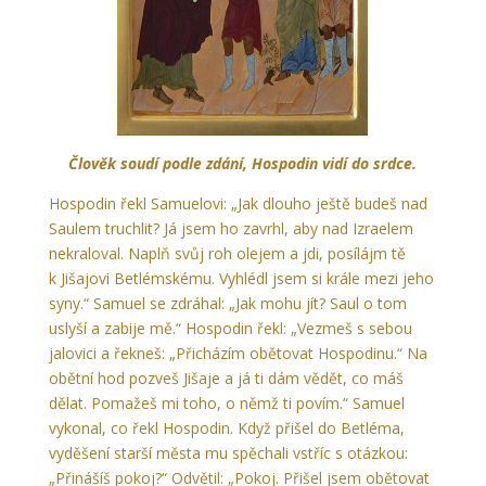
Člověk soudí podle zdání, Hospodin vidí do srdce.
Hospodin řekl Samuelovi: „Jak dlouho ještě budeš nad
Saulem truchlit? Já jsem ho zavrhl, aby nad Izraelem
nekraloval. Naplň svůj roh olejem a jdi, posílájm tě
k Jišajovi Betlémskému. Vyhlédl jsem si krále mezi jeho
syny.“ Samuel se zdráhal: „Jak mohu jít? Saul o tom
uslyší a zabije mě.“ Hospodin řekl: „Vezmeš s sebou
jalovici a řekneš: „Přicházím obětovat Hospodinu.“ Na
obětní hod pozveš Jišaje a já ti dám vědět, co máš
dělat. Pomažeš mi toho, o němž ti povím.“ Samuel
vykonal, co řekl Hospodin. Když přišel do Betléma,
vyděšení starší města mu spěchali vstříc s otázkou:
„Přinášíš pokoj?“ Odvětil: „Pokoj. Přišel jsem obětovat