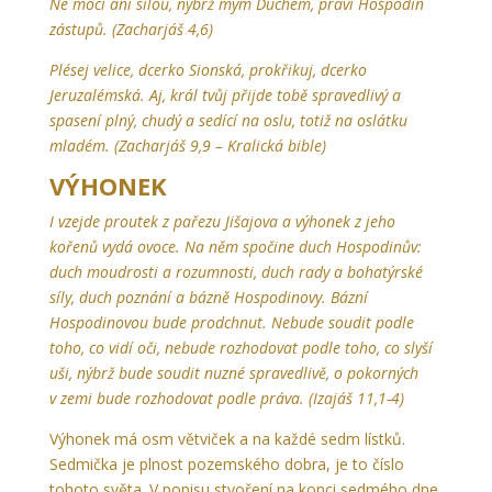
Ne mocí ani silou, nýbrž mým Duchem, praví Hospodin
zástupů. (Zacharjáš 4,6)
Plésej velice, dcerko Sionská, prokřikuj, dcerko
Jeruzalémská. Aj, král tvůj přijde tobě spravedlivý a
spasení plný, chudý a sedící na oslu, totiž na oslátku
mladém. (Zacharjáš 9,9 – Kralická bible)
VÝHONEK
I vzejde proutek z pařezu Jišajova a výhonek z jeho
kořenů vydá ovoce. Na něm spočine duch Hospodinův:
duch moudrosti a rozumnosti, duch rady a bohatýrské
síly, duch poznání a bázně Hospodinovy. Bázní
Hospodinovou bude prodchnut. Nebude soudit podle
toho, co vidí oči, nebude rozhodovat podle toho, co slyší
uši, nýbrž bude soudit nuzné spravedlivě, o pokorných
v zemi bude rozhodovat podle práva. (Izajáš 11,1-4)
Výhonek má osm větviček a na každé sedm lístků.
Sedmička je plnost pozemského dobra, je to číslo
tohoto světa. V popisu stvoření na konci sedmého dne