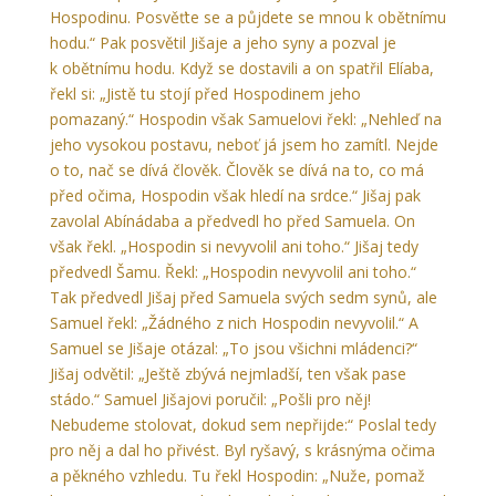
Hospodinu. Posvěťte se a půjdete se mnou k obětnímu
hodu.“ Pak posvětil Jišaje a jeho syny a pozval je
k obětnímu hodu. Když se dostavili a on spatřil Elíaba,
řekl si: „Jistě tu stojí před Hospodinem jeho
pomazaný.“ Hospodin však Samuelovi řekl: „Nehleď na
jeho vysokou postavu, neboť já jsem ho zamítl. Nejde
o to, nač se dívá člověk. Člověk se dívá na to, co má
před očima, Hospodin však hledí na srdce.“ Jišaj pak
zavolal Abínádaba a předvedl ho před Samuela. On
však řekl. „Hospodin si nevyvolil ani toho.“ Jišaj tedy
předvedl Šamu. Řekl: „Hospodin nevyvolil ani toho.“
Tak předvedl Jišaj před Samuela svých sedm synů, ale
Samuel řekl: „Žádného z nich Hospodin nevyvolil.“ A
Samuel se Jišaje otázal: „To jsou všichni mládenci?“
Jišaj odvětil: „Ještě zbývá nejmladší, ten však pase
stádo.“ Samuel Jišajovi poručil: „Pošli pro něj!
Nebudeme stolovat, dokud sem nepřijde:“ Poslal tedy
pro něj a dal ho přivést. Byl ryšavý, s krásnýma očima
a pěkného vzhledu. Tu řekl Hospodin: „Nuže, pomaž