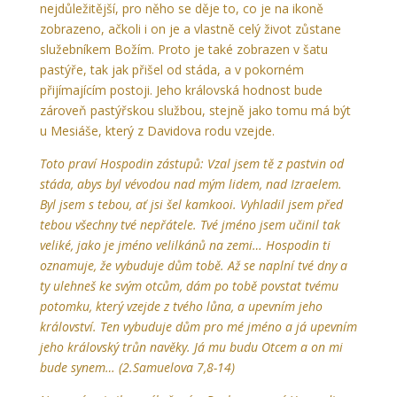
nejdůležitější, pro něho se děje to, co je na ikoně
zobrazeno, ačkoli i on je a vlastně celý život zůstane
služebníkem Božím. Proto je také zobrazen v šatu
pastýře, tak jak přišel od stáda, a v pokorném
přijímajícím postoji. Jeho královská hodnost bude
zároveň pastýřskou službou, stejně jako tomu má být
u Mesiáše, který z Davidova rodu vzejde.
Toto praví Hospodin zástupů: Vzal jsem tě z pastvin od
stáda, abys byl vévodou nad mým lidem, nad Izraelem.
Byl jsem s tebou, ať jsi šel kamkooi. Vyhladil jsem před
tebou všechny tvé nepřátele. Tvé jméno jsem učinil tak
veliké, jako je jméno velilkánů na zemi… Hospodin ti
oznamuje, že vybuduje dům tobě. Až se naplní tvé dny a
ty ulehneš ke svým otcům, dám po tobě povstat tvému
potomku, který vzejde z tvého lůna, a upevním jeho
království. Ten vybuduje dům pro mé jméno a já upevním
jeho královský trůn navěky. Já mu budu Otcem a on mi
bude synem… (2.Samuelova 7,8-14)