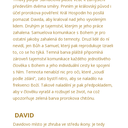
především dvěma směry. Prvním je královský původ i
účel prorokova pověření: Král Hospodin ho posílá
pomazat Davida, aby kraloval nad Jeho vyvoleným
lidem. Druhým je tajemství, kterým je jeho práce
zahalena. Samuelova komunikace s Bohem je pro
ostatní jakoby zahalená do temnoty. Druzí lidé do ní
nevidí, jen Bůh a Samuel, který pak reprodukuje Izraeli
to, co se ho týká. Temná barva pláště připomíná
zároveň tajemství komunikace každého jednotlivého
člověka s Bohem a jeho individuální cesty ke spojení
s Ním. Temnota nenabízí nic pro oči, které „soudí
podle zdání“, zato bystří nitro, aby se naladilo na
frekvenci Boží. Takové naladění je pak předpokladem,
aby v člověku vyrašil a rozbujel se život, na což
upozorňuje zelená barva prorokova chitónu.
DAVID
Davidovo místo je zhruba ve středu ikony. Je tedy