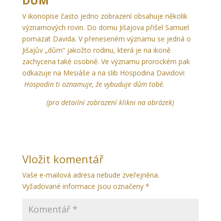
DŮM
V ikonopise často jedno zobrazení obsahuje několik
významových rovin. Do domu Jišajova přišel Samuel
pomazat Davida. V přeneseném významu se jedná o
Jišajův „dům“ jakožto rodinu, která je na ikoně
zachycena také osobně. Ve významu prorockém pak
odkazuje na Mesiáše a na slib Hospodina Davidovi:
Hospodin ti oznamuje, že vybuduje dům tobě.
(pro detailní zobrazení klikni na obrázek)
Vložit komentář
Vaše e-mailová adresa nebude zveřejněna.
Vyžadované informace jsou označeny
*