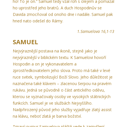
ho! To je on.“ Samuel tedy vzal roh s olejem a pomazal
ho uprostřed jeho bratrů. A duch Hospodinův se
Davida zmocňoval od onoho dne i nadále. Samuel pak
hned nato odešel do Rámy.
1.Samuelova 16,1-13
SAMUEL
Nejvýraznější postava na ikoně, stejně jako je
nejvýraznější v biblickém textu. K Samuelovi hovoří
Hospodin a on je vykonavatelem a
zprostředkovatelem Jeho slova. Proto má také v levé
ruce svitek, symbolizující Boží Slovo. Jeho důležitost je
naznačena také klávem – zlacenou šerpou na pravém
rukávu. Jedná se původně o část antického oděvu,
kterou se vyznačovaly osoby ve vysokých státnických
funkcích. Samuel je ve službách Nejvyššího.
Nadpřirozený původ jeho služby vyjadřuje zlatý assist
na klávu, neboť zlatá je barva božství.
Tmavý purpur Samuelova pláště vede k zamyšlení