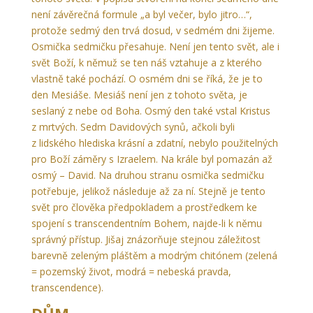
není závěrečná formule „a byl večer, bylo jitro…“,
protože sedmý den trvá dosud, v sedmém dni žijeme.
Osmička sedmičku přesahuje. Není jen tento svět, ale i
svět Boží, k němuž se ten náš vztahuje a z kterého
vlastně také pochází. O osmém dni se říká, že je to
den Mesiáše. Mesiáš není jen z tohoto světa, je
seslaný z nebe od Boha. Osmý den také vstal Kristus
z mrtvých. Sedm Davidových synů, ačkoli byli
z lidského hlediska krásní a zdatní, nebylo použitelných
pro Boží záměry s Izraelem. Na krále byl pomazán až
osmý – David. Na druhou stranu osmička sedmičku
potřebuje, jelikož následuje až za ní. Stejně je tento
svět pro člověka předpokladem a prostředkem ke
spojení s transcendentním Bohem, najde-li k němu
správný přístup. Jišaj znázorňuje stejnou záležitost
barevně zeleným pláštěm a modrým chitónem (zelená
= pozemský život, modrá = nebeská pravda,
transcendence).